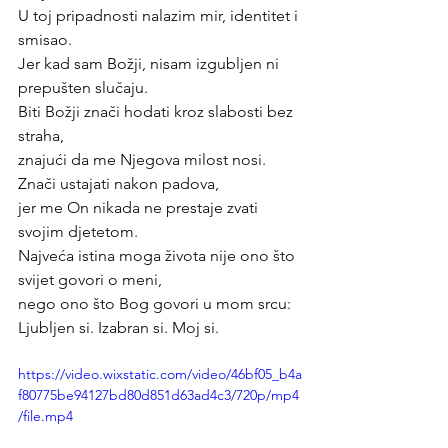
U toj pripadnosti nalazim mir, identitet i 
smisao.
Jer kad sam Božji, nisam izgubljen ni 
prepušten slučaju.
Biti Božji znači hodati kroz slabosti bez 
straha,
znajući da me Njegova milost nosi.
Znači ustajati nakon padova,
jer me On nikada ne prestaje zvati 
svojim djetetom.
Najveća istina moga života nije ono što 
svijet govori o meni,
nego ono što Bog govori u mom srcu:
Ljubljen si. Izabran si. Moj si.
https://video.wixstatic.com/video/46bf05_b4a
f80775be94127bd80d851d63ad4c3/720p/mp4
/file.mp4