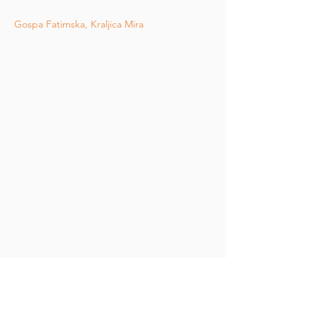
Gospa Fatimska, Kraljica Mira
Katolička misija u srcu Karamoja regije,
posvećena služenju najsiromašnijima.
Kontaktirajte nas
Our Lady of Fatima -
NAWANATAO
P. O. Box 46
Moroto, Uganda
jakoslavbanic@gmail.com
Podaci za uplatu na hrvatski račun
Dar za Misiju
Misionar- don Jakoslav Banić