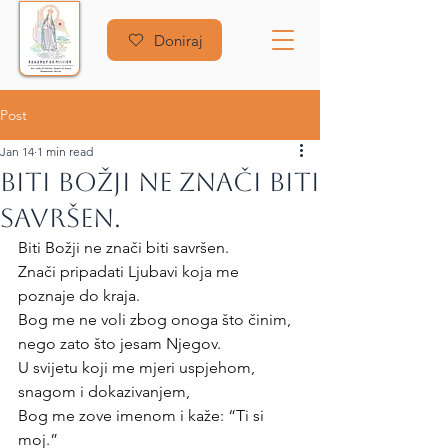
Doniraj
Post
Jan 14
1 min read
Biti Božji ne znači biti
savršen.
Biti Božji ne znači biti savršen.
Znači pripadati Ljubavi koja me 
poznaje do kraja.
Bog me ne voli zbog onoga što činim,
nego zato što jesam Njegov.
U svijetu koji me mjeri uspjehom, 
snagom i dokazivanjem,
Bog me zove imenom i kaže: “Ti si 
moj.”